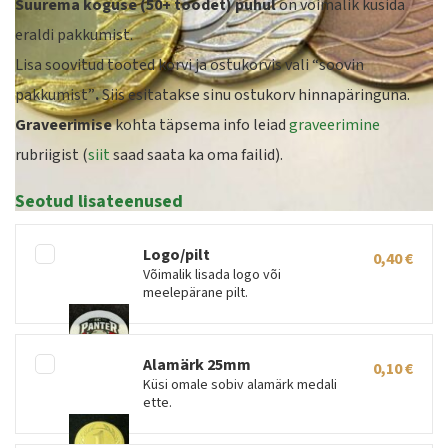
Suurema koguse (50+ toodet) puhul
on võimalik küsida
eraldi pakkumist.
Lisa soovitud tooted korvi ja ostukorvis vali “soovin
pakkumist”
.
Siis esitatakse sinu ostukorv hinnapäringuna.
Graveerimise
kohta täpsema info leiad
graveerimine
rubriigist (
siit
saad saata ka oma failid).
Seotud lisateenused
Logo/pilt
0,40
€
Võimalik lisada logo või
meelepärane pilt.
Alamärk 25mm
0,10
€
Küsi omale sobiv alamärk medali
ette.