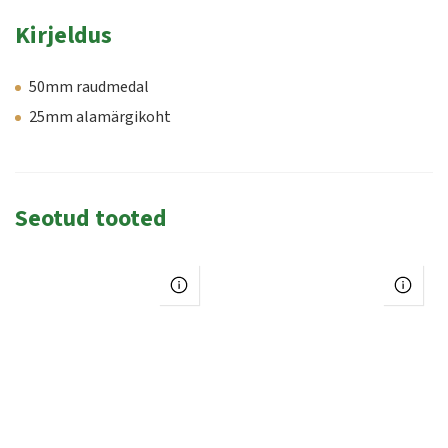
Kirjeldus
50mm raudmedal
25mm alamärgikoht
Seotud tooted