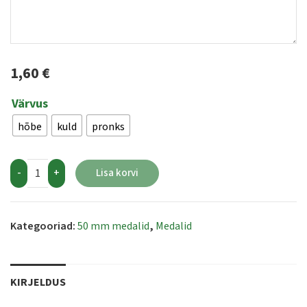
1,60 €
Värvus
hõbe
kuld
pronks
Quantity
Lisa korvi
Kategooriad:
50 mm medalid
,
Medalid
KIRJELDUS