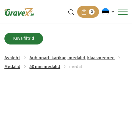
0
Kuva filtrid
Avaleht
Auhinnad- karikad, medalid, klaasmeened
Medalid
50 mm medalid
medal