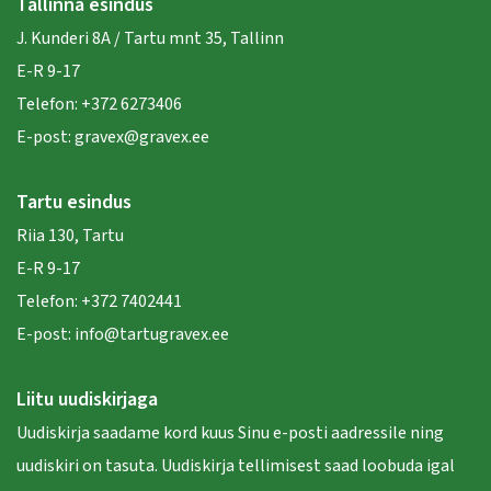
Tallinna esindus
J. Kunderi 8A / Tartu mnt 35, Tallinn
E-R 9-17
Telefon:
+372 6273406
E-post:
gravex@gravex.ee
Tartu esindus
Riia 130, Tartu
E-R 9-17
Telefon:
+372 7402441
E-post:
info@tartugravex.ee
Liitu uudiskirjaga
Uudiskirja saadame kord kuus Sinu e-posti aadressile ning
uudiskiri on tasuta. Uudiskirja tellimisest saad loobuda igal