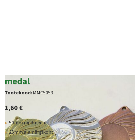
medal
Tootekood:
MMC5053
1,60
€
50mm raudmedal
25mm alamärgikoht